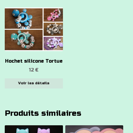
Ce
produit
a
plusieurs
variations.
Les
options
Hochet silicone Tortue
peuvent
12
€
être
choisies
Voir les détails
sur
la
page
du
Produits similaires
produit
Ce
Ce