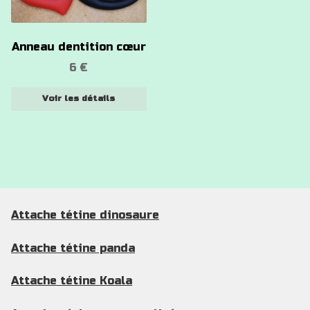
Les
options
Anneau dentition cœur
peuvent
6
€
être
choisies
Voir les détails
sur
la
page
du
produit
Attache tétine dinosaure
Attache tétine panda
Attache tétine Koala