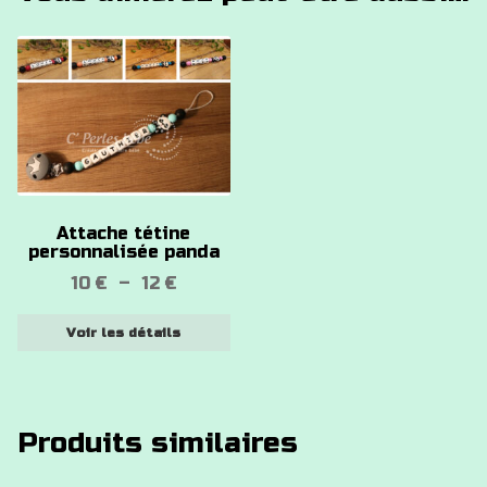
Ce
produit
a
plusieurs
variations.
Les
options
Attache tétine
peuvent
personnalisée panda
être
Plage
10
€
–
12
€
choisies
de
sur
Voir les détails
prix :
la
10 €
page
à
du
12 €
produit
Produits similaires