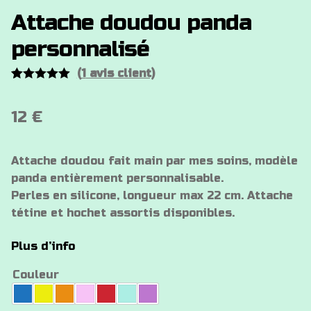
Attache doudou panda
personnalisé
(
1
avis client)
Noté
1
5.00
sur 5
12
€
basé sur
notation
client
Attache doudou fait main par mes soins, modèle
panda entièrement personnalisable.
Perles en silicone, longueur max 22 cm. Attache
tétine et hochet assortis disponibles.
Plus d’info
Couleur