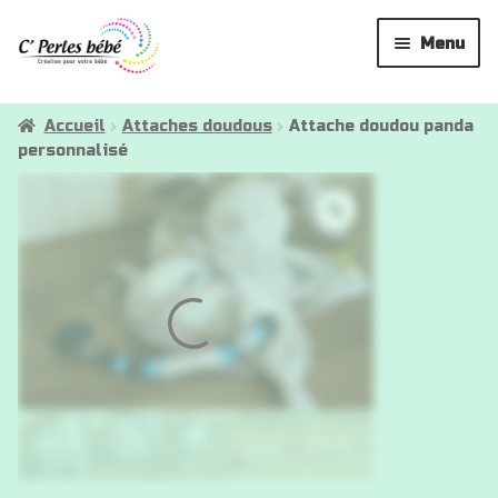
Aller
Aller
Menu
à
au
la
contenu
Attaches tétines
navigation
Accueil
Attaches doudous
Attache doudou panda
personnalisé
Anneaux de dentition
Hochets
Attaches doudous
La créatrice
✉