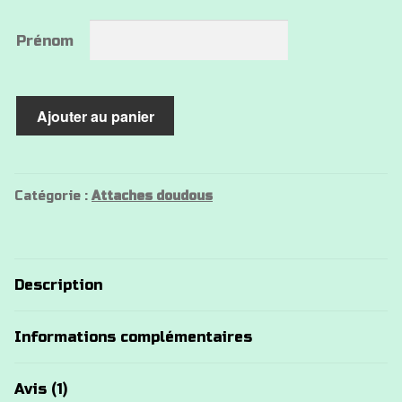
Prénom
quantité
Ajouter au panier
de
Attache
doudou
panda
Catégorie :
Attaches doudous
personnalisé
Description
Informations complémentaires
Avis (1)