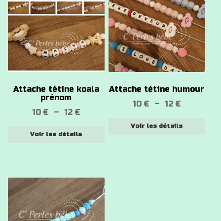
Ce
Ce
produit
produit
a
a
plusieurs
plusieurs
variations.
variations.
Les
Les
options
options
Attache tétine koala
Attache tétine humour
peuvent
peuvent
prénom
Plage
10
€
–
12
€
être
être
Plage
10
€
–
12
€
de
choisies
choisies
de
Voir les détails
prix :
sur
sur
Voir les détails
prix :
10 €
la
la
10 €
à
page
page
à
12 €
du
du
12 €
produit
produit
Ce
produit
a
plusieurs