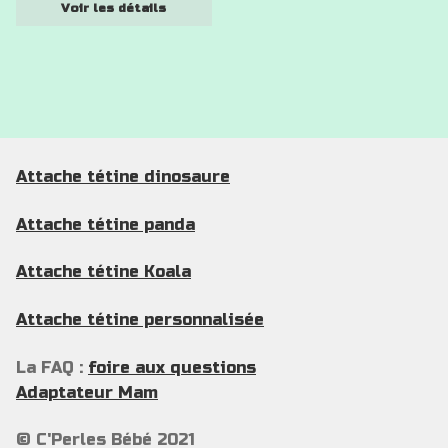
la
Voir les détails
prix :
page
10 €
du
à
produit
12 €
Attache tétine dinosaure
Attache tétine panda
Attache tétine Koala
Attache tétine personnalisée
La FAQ :
foire aux questions
Adaptateur Mam
© C'Perles Bébé 2021