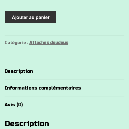
quantité
Ajouter au panier
de
Attache
doudou
panda
Catégorie :
Attaches doudous
Description
Informations complémentaires
Avis (0)
Description