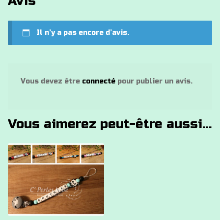
Avis
Il n’y a pas encore d’avis.
Vous devez être
connecté
pour publier un avis.
Vous aimerez peut-être aussi…
Ce
produit
a
plusieurs
variations.
Les