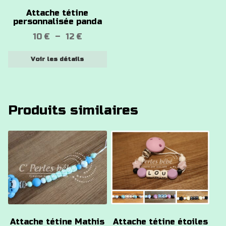
options
Attache tétine
peuvent
personnalisée panda
être
Plage
10
€
–
12
€
choisies
de
sur
Voir les détails
prix :
la
10 €
page
à
du
12 €
produit
Produits similaires
Ce
Ce
produit
produit
a
a
plusieurs
plusieurs
variations.
variations.
Les
Les
options
options
Attache tétine Mathis
Attache tétine étoiles
peuvent
peuvent