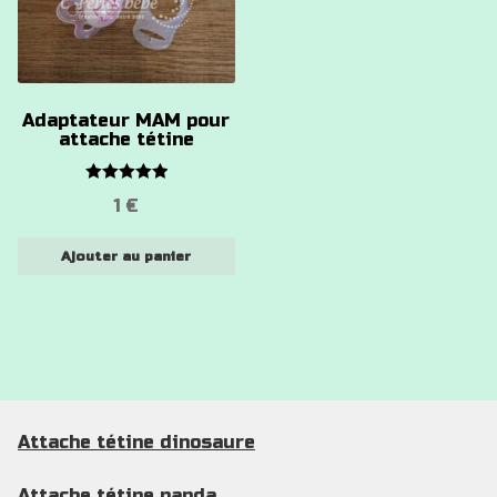
Adaptateur MAM pour
attache tétine
Note
5.00
1
€
sur 5
Ajouter au panier
Attache tétine dinosaure
Attache tétine panda