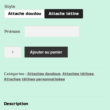
Style
Attache doudou
Attache tétine
Prénom
quantité
Ajouter au panier
de
Attache
tétine
fan
Catégories :
Attaches doudous
,
Attaches tétines
,
Attaches tétines personnalisées
de
foot
Description