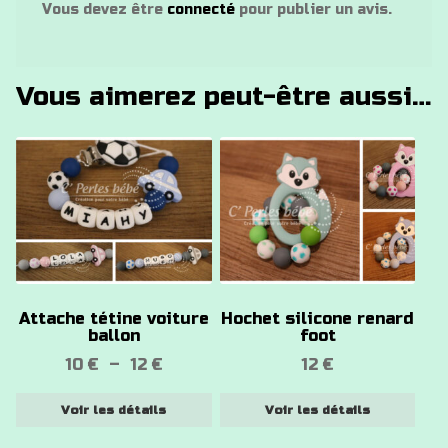
Vous devez être
connecté
pour publier un avis.
Vous aimerez peut-être aussi…
Ce
Ce
produit
produit
a
a
plusieurs
plusieurs
variations.
variations.
Les
Les
options
options
Attache tétine voiture
Hochet silicone renard
peuvent
peuvent
ballon
foot
être
être
Plage
10
€
–
12
€
12
€
choisies
choisies
de
sur
sur
Voir les détails
Voir les détails
prix :
la
la
10 €