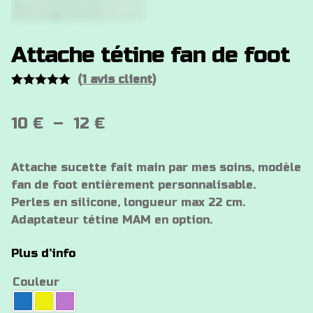
Attache tétine fan de foot
(
1
avis client)
Noté
1
5.00
sur 5
Plage
10
€
–
12
€
basé sur
de
notation
client
Attache sucette fait main par mes soins, modèle
prix :
fan de foot entièrement personnalisable.
10 €
Perles en silicone, longueur max 22 cm.
Adaptateur tétine MAM en option.
à
12 €
Plus d’info
Couleur