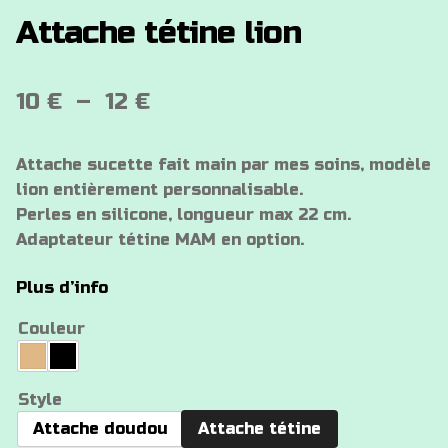
Attache tétine lion
Plage
10
€
–
12
€
de
Attache sucette fait main par mes soins, modèle
prix :
lion entièrement personnalisable.
10 €
Perles en silicone, longueur max 22 cm.
Adaptateur tétine MAM en option.
à
12 €
Plus d’info
Couleur
Style
Attache doudou
Attache tétine