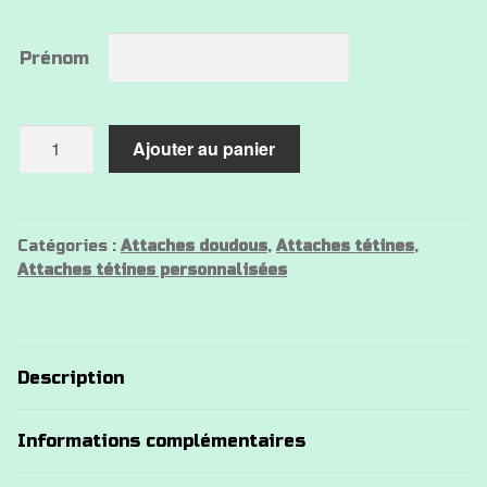
Prénom
quantité
Ajouter au panier
de
Attache
tétine
lion
Catégories :
Attaches doudous
,
Attaches tétines
,
Attaches tétines personnalisées
Description
Informations complémentaires