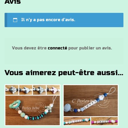
Avis
Il n’y a pas encore d’avis.
Vous devez être
connecté
pour publier un avis.
Vous aimerez peut-être aussi…
Ce
Ce
produit
produit
a
a
plusieurs
plusieurs
variations.
variations.
Les
Les