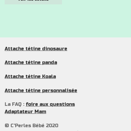
prix :
la
10 €
page
à
du
12 €
produit
Attache tétine dinosaure
Attache tétine panda
Attache tétine Koala
Attache tétine personnalisée
La FAQ :
foire aux questions
Adaptateur Mam
© C'Perles Bébé 2020