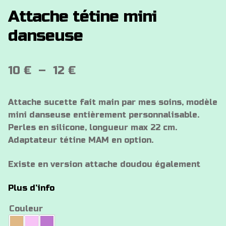
Attache tétine mini
danseuse
Plage
10
€
–
12
€
de
Attache sucette fait main par mes soins, modèle
prix :
mini danseuse entièrement personnalisable.
10 €
Perles en silicone, longueur max 22 cm.
Adaptateur tétine MAM en option.
à
12 €
Existe en version attache doudou également
Plus d’info
Couleur