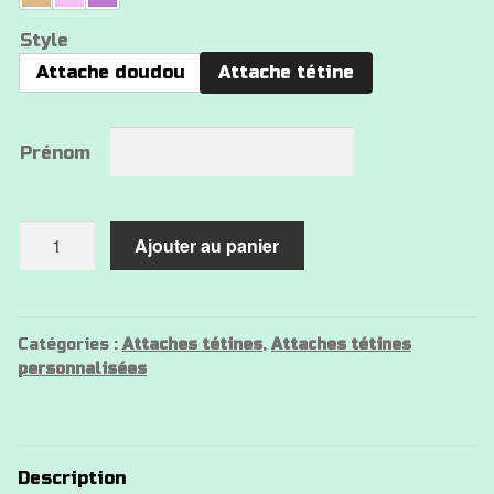
Style
Attache doudou
Attache tétine
Prénom
quantité
Ajouter au panier
de
Attache
tétine
mini
Catégories :
Attaches tétines
,
Attaches tétines
personnalisées
danseuse
Description