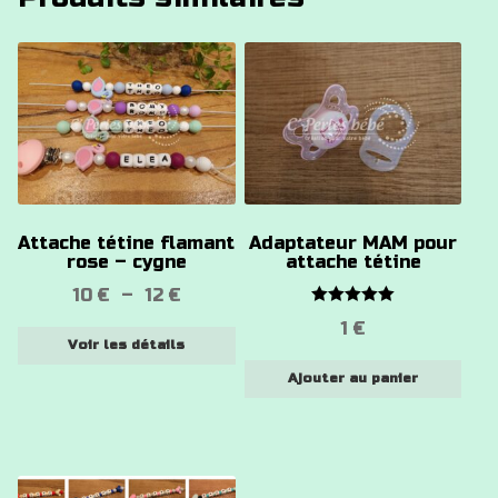
Ce
produit
a
plusieurs
variations.
Les
options
Attache tétine flamant
Adaptateur MAM pour
peuvent
rose – cygne
attache tétine
être
Plage
10
€
–
12
€
choisies
Note
5.00
de
1
€
sur
sur 5
Voir les détails
prix :
la
10 €
Ajouter au panier
page
à
du
12 €
produit
Ce