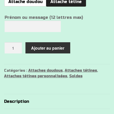
Attache doudou
Attache tétine
Prénom ou message (12 lettres max)
quantité
Ajouter au panier
de
Attache
tétine
nuage
Catégories :
Attaches doudous
,
Attaches tétines
,
Attaches tétines personnalisées
,
Soldes
Description