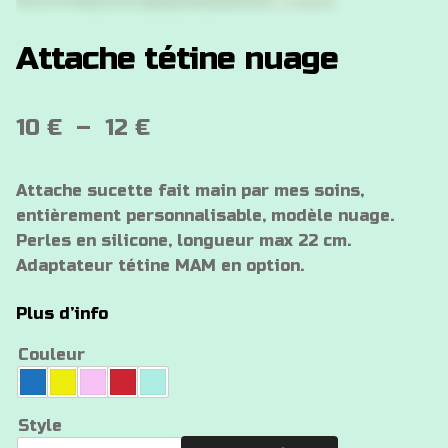
Attache tétine nuage
Plage
10
€
–
12
€
de
Attache sucette fait main par mes soins,
prix :
entièrement personnalisable, modèle nuage.
10 €
Perles en silicone, longueur max 22 cm.
Adaptateur tétine MAM en option.
à
12 €
Plus d’info
Couleur
Style