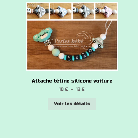
Attache tétine silicone voiture
Plage
10
€
–
12
€
de
Ce
prix :
Voir les détails
produit
10 €
a
à
plusieurs
12 €
variations.
Les