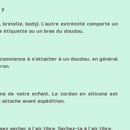
 ?
, bretelle, body). L’autre extrémité comporte un
e étiquette ou un bras du doudou.
 commence à s’attacher à un doudou, en général
ron.
ons de votre enfant. Le cordon en silicone est
 attache avant expédition.
z sécher à l’air libre. Séchez-la à l’air libre.