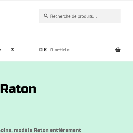
Recherche
Recherche
pour :
e
✉
0
€
0 article
 Raton
soins, modèle Raton entièrement