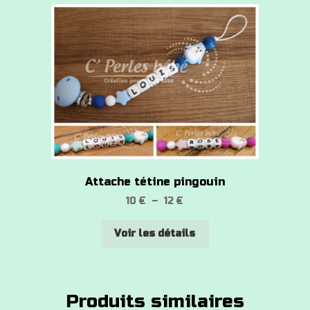
Attache tétine pingouin
Plage
10
€
–
12
€
de
Ce
prix :
Voir les détails
produit
10 €
a
à
plusieurs
12 €
variations.
Produits similaires
Les