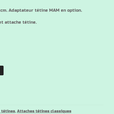
 cm. Adaptateur tétine MAM en option.
t attache tétine.
 tétines
,
Attaches tétines classiques