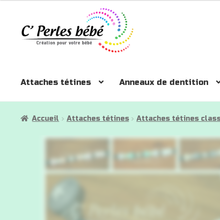
prix :
Aller
Aller
8 €
à
au
à
la
contenu
10 €
navigation
Attaches tétines
Anneaux de dentition
Accueil
Attaches tétines
Attaches tétines clas