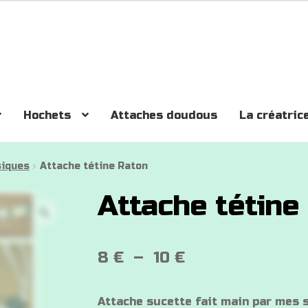
Hochets
Attaches doudous
La créatric
siques
Attache tétine Raton
Attache tétine
Plage
8
€
–
10
€
de
Attache sucette fait main par mes 
prix :