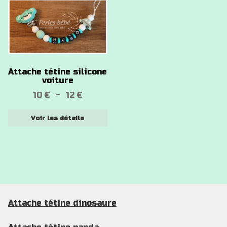
a
plusieurs
variations.
Les
options
Attache tétine silicone
peuvent
voiture
être
Plage
10
€
–
12
€
choisies
de
sur
Voir les détails
prix :
la
10 €
page
à
du
12 €
produit
Attache tétine dinosaure