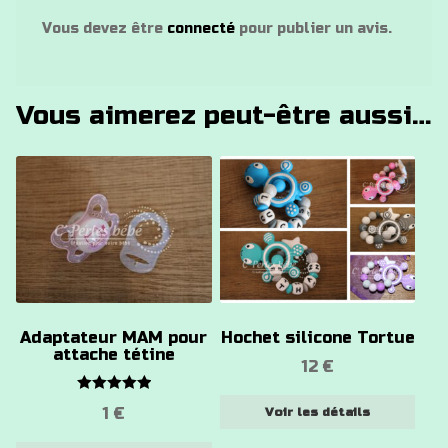
Vous devez être
connecté
pour publier un avis.
Vous aimerez peut-être aussi…
Ce
produit
a
plusieurs
variations.
Les
options
Adaptateur MAM pour
Hochet silicone Tortue
peuvent
attache tétine
12
€
être
choisies
Note
5.00
1
€
Voir les détails
sur
sur 5
la