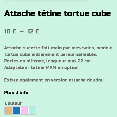
Attache tétine tortue cube
Plage
10
€
–
12
€
de
Attache sucette fait main par mes soins, modèle
prix :
tortue cube entièrement personnalisable.
10 €
Perles en silicone, longueur max 22 cm.
Adaptateur tétine MAM en option.
à
12 €
Existe également en version attache doudou
Plus d’info
Couleur