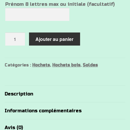
Prénom 8 lettres max ou initiale (facultatif)
quantité
Ajouter au panier
de
Hochet
bois
nuage
Catégories :
Hochets
,
Hochets bois
,
Soldes
Description
Informations complémentaires
Avis (0)