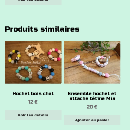
sur
la
page
du
Produits similaires
produit
Ce
produit
a
plusieurs
variations.
Les
options
Hochet bois chat
Ensemble hochet et
peuvent
attache tétine Mia
12
€
être
20
€
choisies
Voir les détails
sur
Ajouter au panier
la