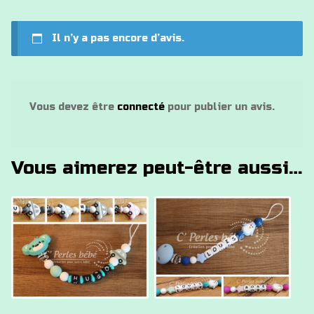
Il n’y a pas encore d’avis.
Vous devez être
connecté
pour publier un avis.
Vous aimerez peut-être aussi…
Ce
Ce
produit
produit
a
a
plusieurs
plusieurs
variations.
variations.
Les
Les
options
options