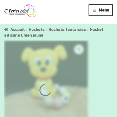
Aller
Aller
Menu
à
au
la
contenu
Attaches tétines
navigation
Accueil
Hochets
Hochets fantaisies
Hochet
silicone Chien jaune
Anneaux de dentition
Hochets
Attaches doudous
La créatrice
✉