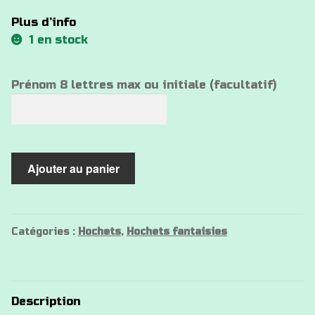
Plus d’info
1 en stock
Prénom 8 lettres max ou initiale (facultatif)
quantité
Ajouter au panier
de
Hochet
silicone
Chien
Catégories :
Hochets
,
Hochets fantaisies
jaune
Description