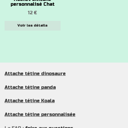
peuvent
personnalisé Chat
être
12
€
choisies
sur
Voir les détails
la
page
du
produit
Attache tétine dinosaure
Attache tétine panda
Attache tétine Koala
Attache tétine personnalisée