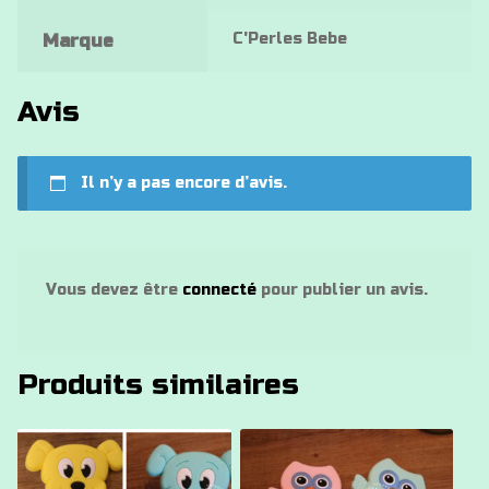
C'Perles Bebe
Marque
Avis
Il n’y a pas encore d’avis.
Vous devez être
connecté
pour publier un avis.
Produits similaires
Ce
Ce
produit
produit