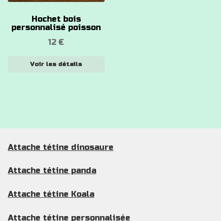
options
Hochet bois
peuvent
personnalisé poisson
être
12
€
choisies
sur
Voir les détails
la
page
du
produit
Attache tétine dinosaure
Attache tétine panda
Attache tétine Koala
Attache tétine personnalisée