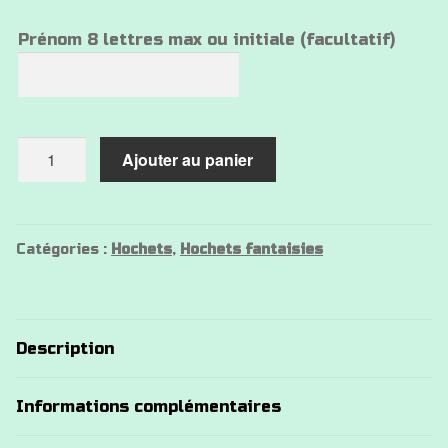
Prénom 8 lettres max ou initiale (facultatif)
quantité
Ajouter au panier
de
Hochet
silicone
Koala
Catégories :
Hochets
,
Hochets fantaisies
Description
Informations complémentaires