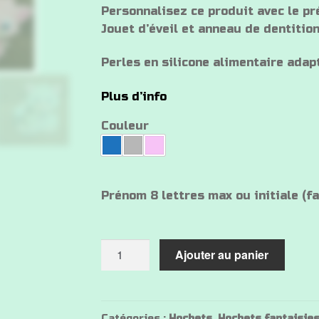
Personnalisez ce produit avec le pré
Jouet d’éveil et anneau de dentition
Perles en silicone alimentaire adap
Plus d’info
Couleur
Prénom 8 lettres max ou initiale (fa
quantité
Ajouter au panier
de
Hochet
silicone
personnalisé
Catégories :
Hochets
,
Hochets fantaisie