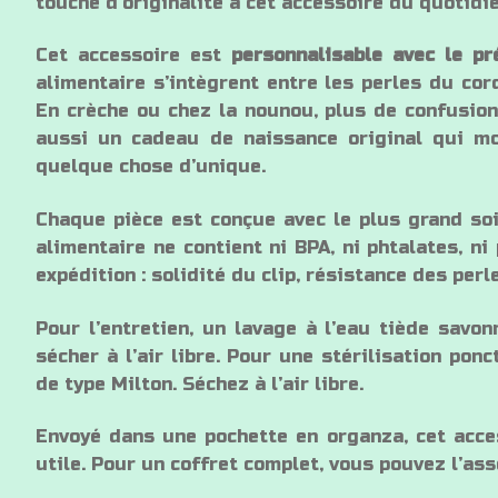
touche d’originalité à cet accessoire du quotidie
Cet accessoire est
personnalisable avec le p
alimentaire s’intègrent entre les perles du cor
En crèche ou chez la nounou, plus de confusion 
aussi un cadeau de naissance original qui mo
quelque chose d’unique.
Chaque pièce est conçue avec le plus grand soin
alimentaire ne contient ni BPA, ni phtalates, n
expédition : solidité du clip, résistance des per
Pour l’entretien, un lavage à l’eau tiède savon
sécher à l’air libre. Pour une stérilisation ponc
de type Milton. Séchez à l’air libre.
Envoyé dans une pochette en organza, cet acces
utile. Pour un coffret complet, vous pouvez l’as