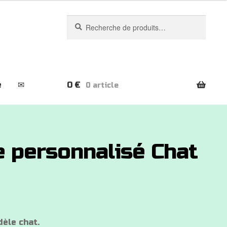
Recherche
Recherche
pour :
e
✉
0
€
0 article
e personnalisé Chat
èle chat.