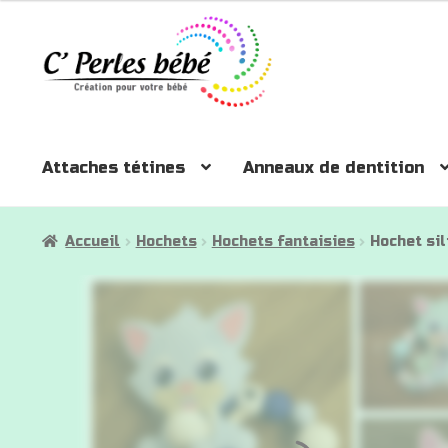
Aller
Aller
à
au
la
contenu
navigation
Attaches tétines
Anneaux de dentition
Accueil
Hochets
Hochets fantaisies
Hochet sil