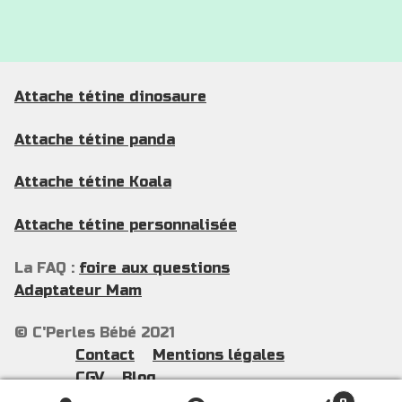
du
12 €
produit
Attache tétine dinosaure
Attache tétine panda
Attache tétine Koala
Attache tétine personnalisée
La FAQ :
foire aux questions
Adaptateur Mam
© C'Perles Bébé 2021
Contact
Mentions légales
CGV
Blog
0