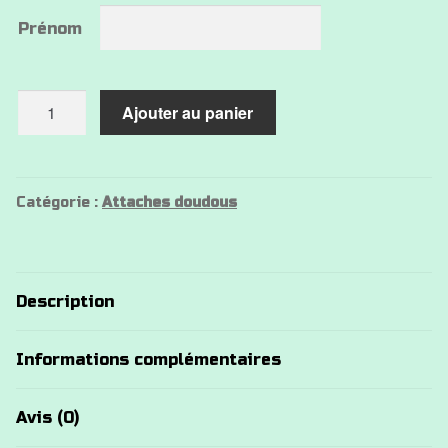
Prénom
quantité
Ajouter au panier
de
Attache
doudou
koala
Catégorie :
Attaches doudous
Description
Informations complémentaires
Avis (0)