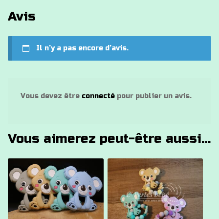
Avis
Il n’y a pas encore d’avis.
Vous devez être
connecté
pour publier un avis.
Vous aimerez peut-être aussi…
Ce
Ce
produit
produit
a
a
plusieurs
plusieurs
variations.
variations.