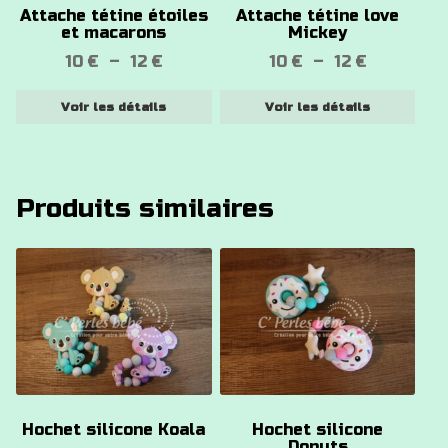
Attache tétine étoiles
Attache tétine love
peuvent
peuvent
et macarons
Mickey
être
être
Plage
Plage
10
€
–
12
€
10
€
–
12
€
choisies
choisies
de
de
sur
sur
Voir les détails
Voir les détails
prix :
prix :
la
la
10 €
10 €
page
page
à
à
du
du
12 €
12 €
produit
produit
Produits similaires
Ce
Ce
produit
produit
a
a
plusieurs
plusieurs
variations.
variations.
Les
Les
options
options
Hochet silicone Koala
Hochet silicone
peuvent
peuvent
Donuts