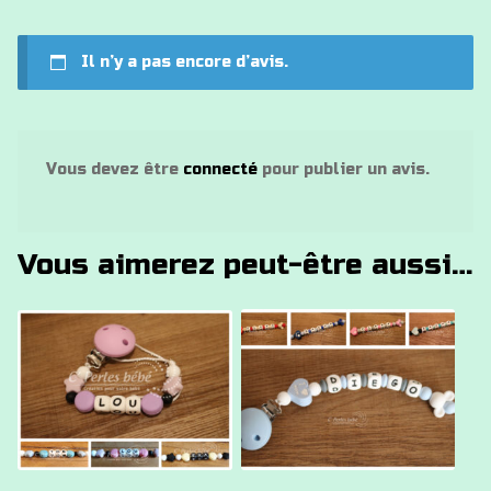
Il n’y a pas encore d’avis.
Vous devez être
connecté
pour publier un avis.
Vous aimerez peut-être aussi…
Ce
Ce
produit
produit
a
a
plusieurs
plusieurs
variations.
variations.
Les
Les
options
options