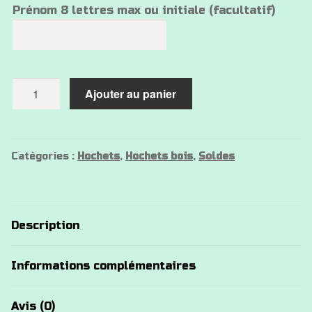
Prénom 8 lettres max ou initiale (facultatif)
quantité
Ajouter au panier
de
Hochet
bois
appareil
Catégories :
Hochets
,
Hochets bois
,
Soldes
photo
Description
Informations complémentaires
Avis (0)