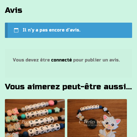
Avis
Il n’y a pas encore d’avis.
Vous devez être
connecté
pour publier un avis.
Vous aimerez peut-être aussi…
Ce
Ce
produit
produit
a
a
plusieurs
plusieurs
variations.
variations.