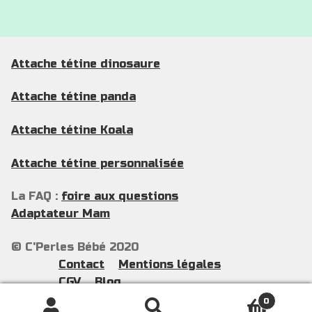
produit
Attache tétine dinosaure
Attache tétine panda
Attache tétine Koala
Attache tétine personnalisée
La FAQ :
foire aux questions
Adaptateur Mam
© C'Perles Bébé 2020
Contact
Mentions légales
CGV
Blog
0