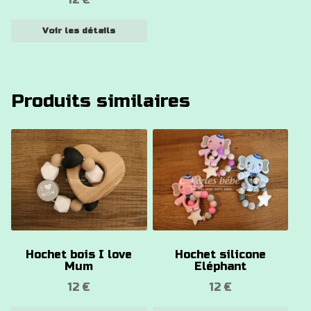
choisies
sur
Voir les détails
la
page
du
produit
Produits similaires
Ce
produit
a
plusieurs
variations.
Les
options
Hochet bois I love
Hochet silicone
peuvent
Mum
Eléphant
être
12
€
12
€
choisies
sur