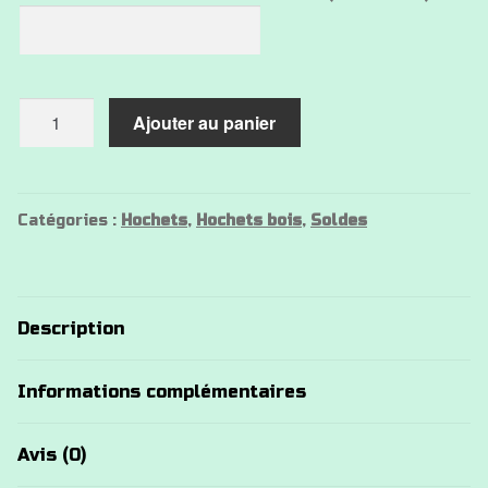
quantité
Ajouter au panier
de
Hochet
bois
chat
Catégories :
Hochets
,
Hochets bois
,
Soldes
Description
Informations complémentaires
Avis (0)