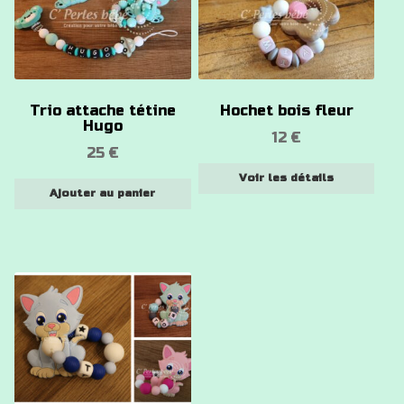
a
plusieurs
variations.
Les
options
Trio attache tétine
Hochet bois fleur
peuvent
Hugo
12
€
être
25
€
choisies
Voir les détails
sur
Ajouter au panier
la
page
du
produit
Ce
produit
a
plusieurs
variations.
Les