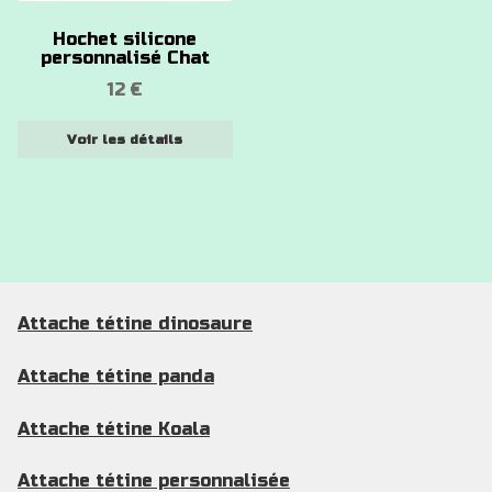
options
Hochet silicone
peuvent
personnalisé Chat
être
12
€
choisies
sur
Voir les détails
la
page
du
produit
Attache tétine dinosaure
Attache tétine panda
Attache tétine Koala
Attache tétine personnalisée