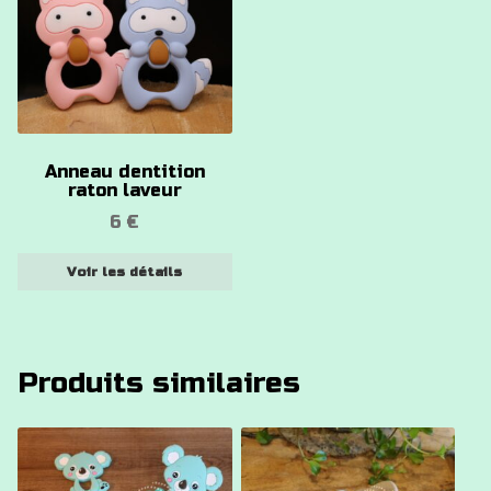
produit
a
plusieurs
variations.
Les
options
Anneau dentition
peuvent
raton laveur
être
6
€
choisies
sur
Voir les détails
la
page
du
produit
Produits similaires
Ce
produit