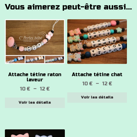
Vous aimerez peut-être aussi…
Ce
Ce
produit
produit
a
a
plusieurs
plusieurs
variations.
variations.
Les
Les
options
options
Attache tétine raton
Attache tétine chat
peuvent
peuvent
laveur
Plage
10
€
–
12
€
être
être
Plage
10
€
–
12
€
de
choisies
choisies
de
Voir les détails
prix :
sur
sur
Voir les détails
prix :
10 €
la
la
10 €
à
page
page
à
12 €
du
du
12 €
produit
produit
Ce