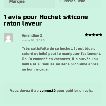
C'Perles Bebe
Marque
1 avis pour
Hochet silicone
raton laveur
Amandine Z.
Note
5
mars 16, 2026
sur 5
Très satisfaite de ce hochet. Il est léger,
coloré et bébé peut le manipuler facilement.
On l’a emmené en vacances, il a survécu au
sable et à l’eau salée sans problème après
un bon rinçage.
Vous devez être
connecté
pour publier un avis.