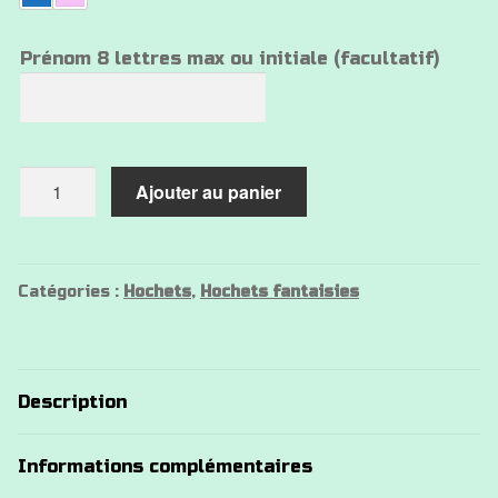
Prénom 8 lettres max ou initiale (facultatif)
quantité
Ajouter au panier
de
Hochet
silicone
raton
Catégories :
Hochets
,
Hochets fantaisies
laveur
Description
Informations complémentaires