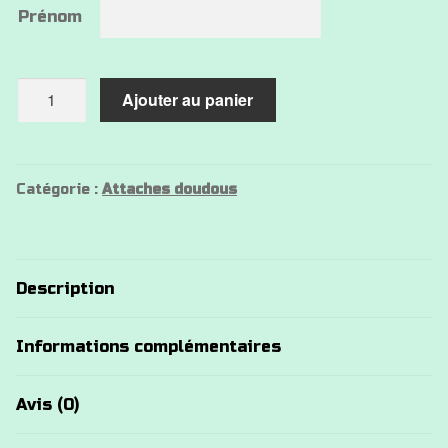
Prénom
quantité
Ajouter au panier
de
Attache
doudou
koala
Catégorie :
Attaches doudous
ourson
Description
Informations complémentaires
Avis (0)