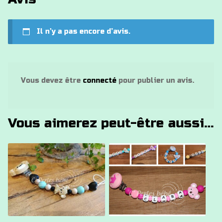
Il n’y a pas encore d’avis.
Vous devez être
connecté
pour publier un avis.
Vous aimerez peut-être aussi…
Ce
Ce
produit
produit
a
a
plusieurs
plusieurs
variations.
variations.
Les
Les