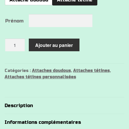
Prénom
quantité
Ajouter au panier
de
Attache
tétine
love
Catégories :
Attaches doudous
,
Attaches tétines
,
Attaches tétines personnalisées
Koala
Description
Informations complémentaires