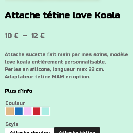
Attache tétine love Koala
Plage
10
€
–
12
€
de
Attache sucette fait main par mes soins, modèle
prix :
love koala entièrement personnalisable.
10 €
Perles en silicone, longueur max 22 cm.
Adaptateur tétine MAM en option.
à
12 €
Plus d’info
Couleur
Style
Attache doudou
Attache tétine