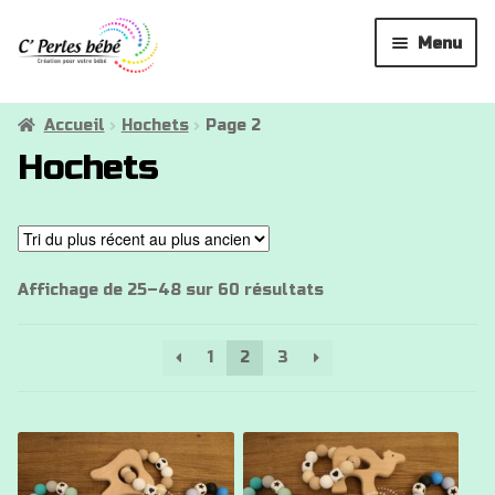
Aller
Aller
Menu
à
au
la
contenu
Attaches tétines
navigation
Accueil
Hochets
Page 2
Hochets
Anneaux de dentition
Hochets
Attaches doudous
Trié
Affichage de 25–48 sur 60 résultats
du
La créatrice
plus
1
2
3
récent
au
✉
plus
ancien
Ce
Ce
produit
produit