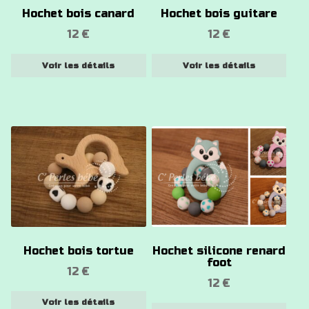
options
options
Hochet bois canard
Hochet bois guitare
peuvent
peuvent
12
€
12
€
être
être
choisies
choisies
Voir les détails
Voir les détails
sur
sur
la
la
page
page
du
du
Ce
Ce
produit
produit
produit
produit
a
a
plusieurs
plusieurs
variations.
variations.
Les
Les
options
options
Hochet bois tortue
Hochet silicone renard
peuvent
peuvent
foot
12
€
être
être
12
€
choisies
choisies
Voir les détails
sur
sur