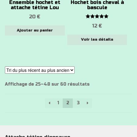
Ensemble hochet et
Hochet bois cheval à
peuvent
attache tétine Lou
bascule
être
20
€
choisies
Note
5.00
12
€
sur
sur 5
Ajouter au panier
la
Voir les détails
page
du
produit
Trié
Affichage de 25–48 sur 60 résultats
du
plus
1
2
3
récent
au
plus
ancien