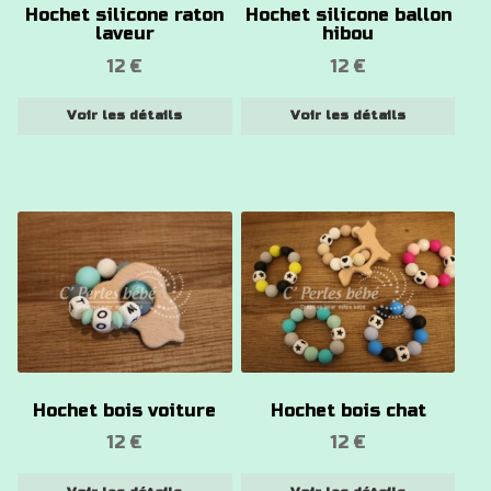
Hochet silicone raton
Hochet silicone ballon
peuvent
peuvent
laveur
hibou
être
être
12
€
12
€
choisies
choisies
sur
sur
Voir les détails
Voir les détails
la
la
page
page
du
du
produit
produit
Ce
Ce
produit
produit
a
a
plusieurs
plusieurs
variations.
variations.
Les
Les
options
options
Hochet bois voiture
Hochet bois chat
peuvent
peuvent
12
€
12
€
être
être
choisies
choisies