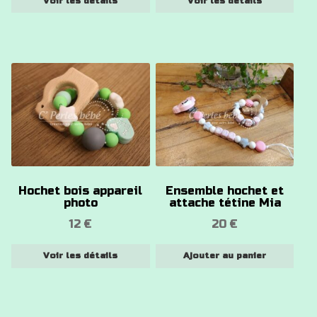
Voir les détails
Voir les détails
sur
sur
la
la
page
page
du
du
Ce
produit
produit
produit
a
plusieurs
variations.
Les
options
Hochet bois appareil
Ensemble hochet et
peuvent
photo
attache tétine Mia
être
12
€
20
€
choisies
sur
Voir les détails
Ajouter au panier
la
page
du