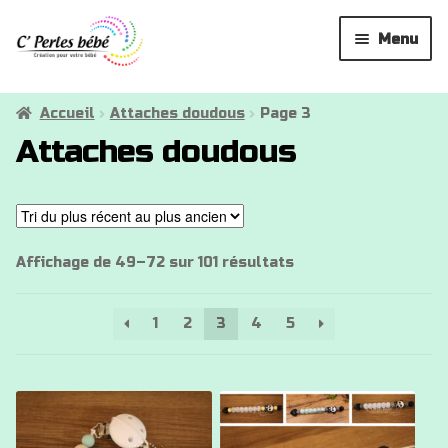
Aller
Aller
Menu
à
au
la
contenu
Attaches tétines
navigation
Accueil
Attaches doudous
Page 3
Attaches doudous
Anneaux de dentition
Hochets
Attaches doudous
Trié
Affichage de 49–72 sur 101 résultats
du
La créatrice
plus
1
2
3
4
5
récent
au
✉
plus
ancien
Ce
Ce
produit
produit