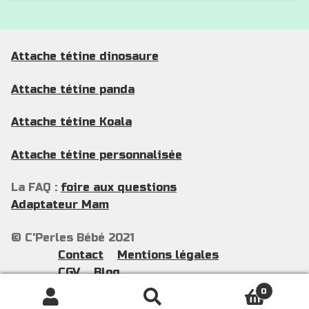
plus
ancien
Attache tétine dinosaure
Attache tétine panda
Attache tétine Koala
Attache tétine personnalisée
La FAQ :
foire aux questions
Adaptateur Mam
© C'Perles Bébé 2021
Contact
Mentions légales
CGV
Blog
0