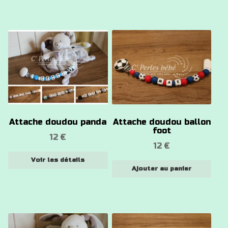
du
du
produit
produit
Ce
produit
a
plusieurs
variations.
Les
options
Attache doudou panda
Attache doudou ballon
peuvent
foot
12
€
être
12
€
choisies
Voir les détails
sur
Ajouter au panier
la
page
du
produit
Ce
Ce