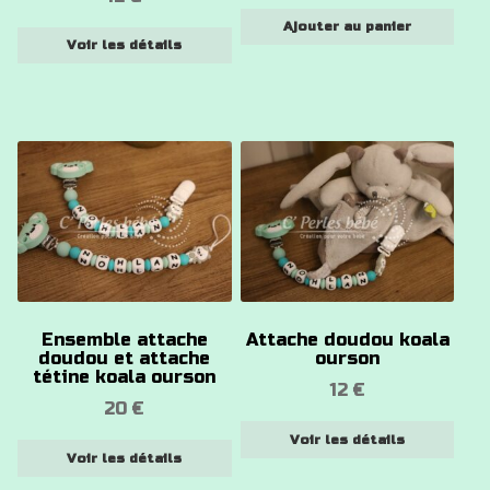
choisies
Ajouter au panier
sur
Voir les détails
la
page
du
produit
Ce
Ce
produit
produit
a
a
plusieurs
plusieurs
variations.
variations.
Les
Les
options
options
Ensemble attache
Attache doudou koala
peuvent
peuvent
doudou et attache
ourson
être
être
tétine koala ourson
12
€
choisies
choisies
20
€
sur
sur
Voir les détails
la
la
Voir les détails
page
page