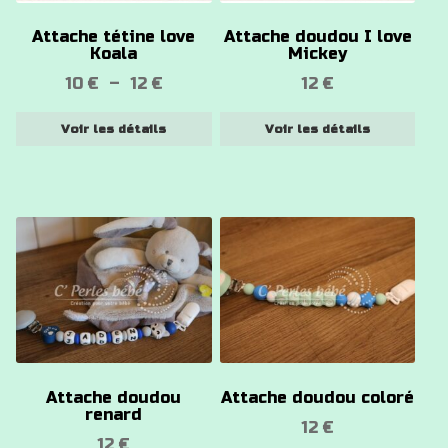
options
options
Attache tétine love
Attache doudou I love
peuvent
peuvent
Koala
Mickey
être
être
Plage
10
€
–
12
€
12
€
choisies
choisies
de
sur
sur
Voir les détails
Voir les détails
prix :
la
la
10 €
page
page
à
du
du
12 €
produit
produit
Ce
produit
a
plusieurs
variations.
Les
options
Attache doudou
Attache doudou coloré
peuvent
renard
12
€
être
12
€