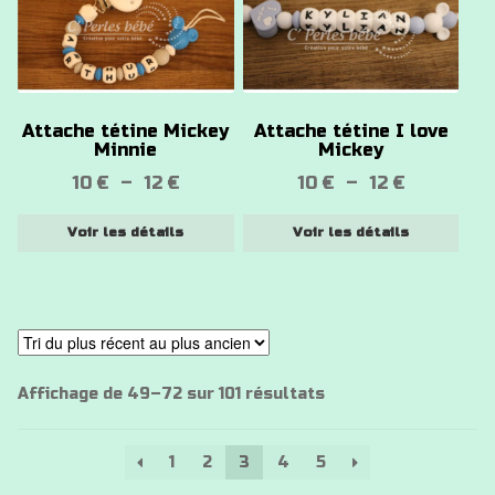
plusieurs
plusieurs
variations.
variations.
Les
Les
options
options
Attache tétine Mickey
Attache tétine I love
peuvent
peuvent
Minnie
Mickey
être
être
Plage
Plage
10
€
–
12
€
10
€
–
12
€
choisies
choisies
de
de
sur
sur
Voir les détails
Voir les détails
prix :
prix :
la
la
10 €
10 €
page
page
à
à
du
du
12 €
12 €
produit
produit
Trié
Affichage de 49–72 sur 101 résultats
du
plus
1
2
3
4
5
récent
au